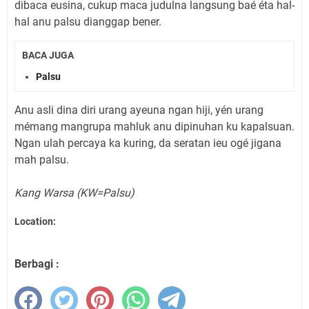
dibaca eusina, cukup maca judulna langsung baé éta hal-
hal anu palsu dianggap bener.
BACA JUGA
Palsu
Anu asli dina diri urang ayeuna ngan hiji, yén urang
mémang mangrupa mahluk anu dipinuhan ku kapalsuan.
Ngan ulah percaya ka kuring, da seratan ieu ogé jigana
mah palsu.
Kang Warsa (KW=Palsu)
Location:
Berbagi :