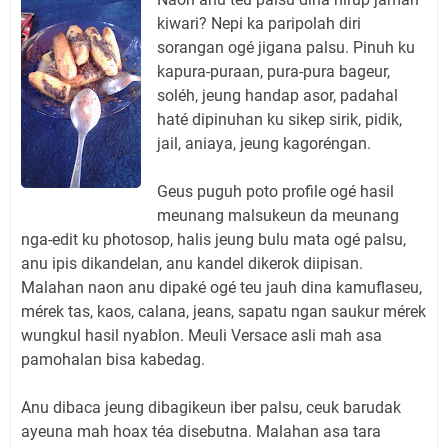
kiwari? Nepi ka paripolah diri
sorangan ogé jigana palsu. Pinuh ku
kapura-puraan, pura-pura bageur,
soléh, jeung handap asor, padahal
haté dipinuhan ku sikep sirik, pidik,
jail, aniaya, jeung kagoréngan.
Geus puguh poto profile ogé hasil
meunang malsukeun da meunang
nga-edit ku photosop, halis jeung bulu mata ogé palsu,
anu ipis dikandelan, anu kandel dikerok diipisan.
Malahan naon anu dipaké ogé teu jauh dina kamuflaseu,
mérek tas, kaos, calana, jeans, sapatu ngan saukur mérek
wungkul hasil nyablon. Meuli Versace asli mah asa
pamohalan bisa kabedag.
Anu dibaca jeung dibagikeun iber palsu, ceuk barudak
ayeuna mah hoax téa disebutna. Malahan asa tara